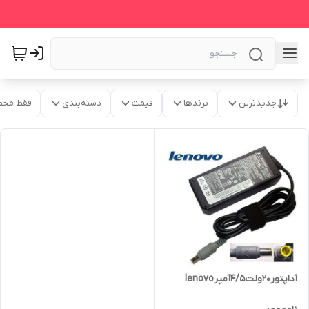
جدیدترین
برندها
قیمت
دسته‌بندی
فقط محص
آداپتور20ولت4/5آمپرlenovo