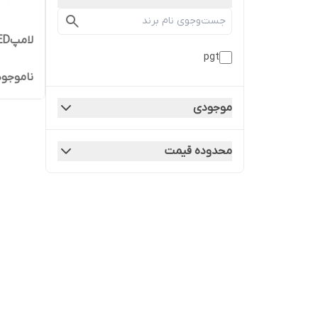
لامپLEDمهتابی50وات پی جی تی
pgt
ناموجود
موجودی
محدوده قیمت