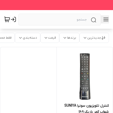
جدیدترین
برندها
قیمت
دسته‌بندی
فقط محص
کنترل تلویزیون سونیا SUNIYA
شهاب کمر باریک 16:9