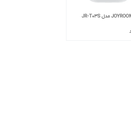
ایرپاد JOYROOM مدل JR-T03S