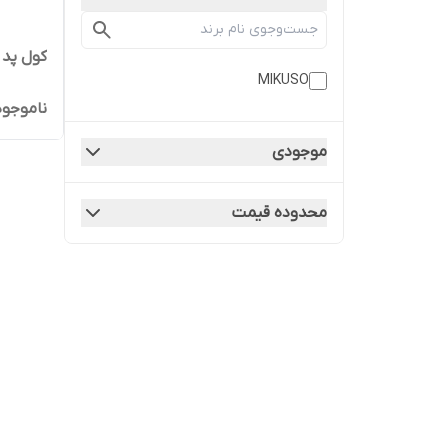
کول پد MIKUSO مدل CP-212
MIKUSO
ناموجود
موجودی
محدوده قیمت