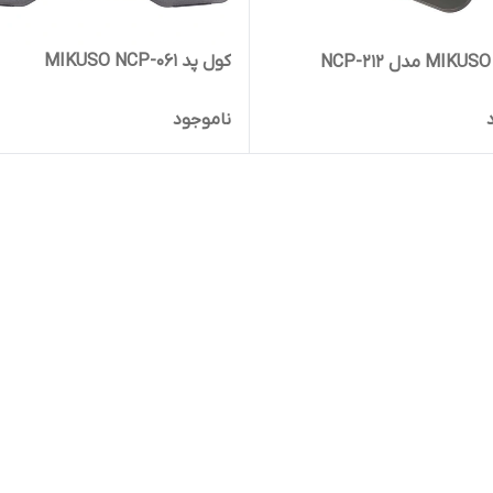
کول پد MIKUSO NCP-061
N
ناموجود