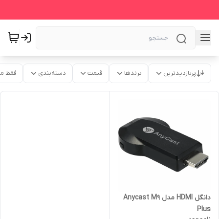
پربازدیدترین
برندها
قیمت
دسته‌بندی
فقط م
دانگل HDMI مدل Anycast M9
Plus