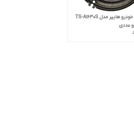
اسپیکر خودرو هایپر مدل TS-A1630S
و عددی