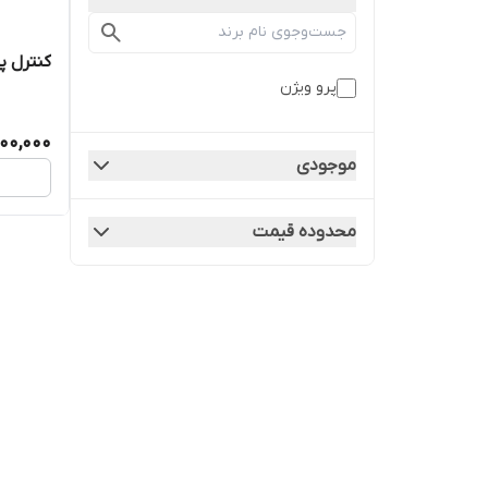
کنترل پرو 
پرو ویژن
00,000
موجودی
محدوده قیمت