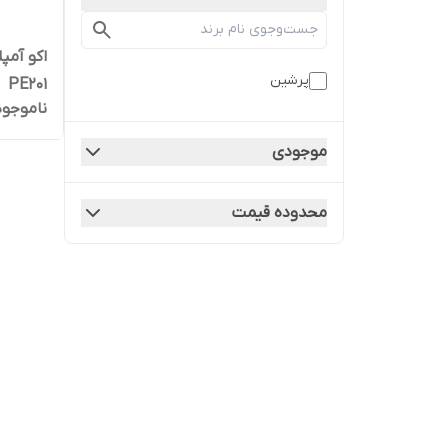
اکو آمپ
پرشین
PE201
ناموجود
موجودی
محدوده قیمت