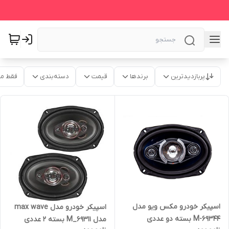
پربازدیدترین
برندها
قیمت
دسته‌بندی
فقط م
اسپیکر خودرو مکس ویو مدل
اسپیکر خودرو مدل max wave
M-69344 بسته دو عددی
مدل M_69311 بسته 2 عددی