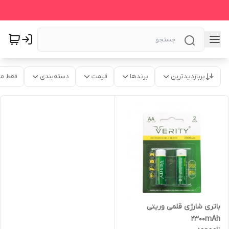
پربازدیدترین
برندها
قیمت
دسته‌بندی
فقط م
باتری شارژی قلمی وریتی
2300mAh