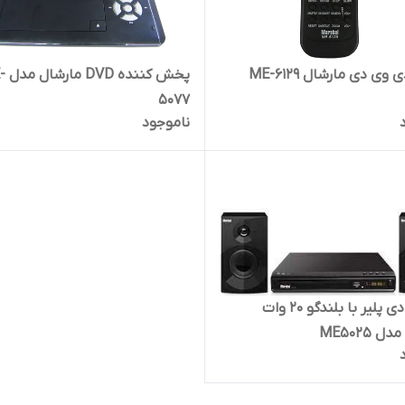
وی دی مارشال ME-6129
پخش کنن
5077
ناموجود
دی وی دی پلیر با بلندگو 20 وات
 ME5025