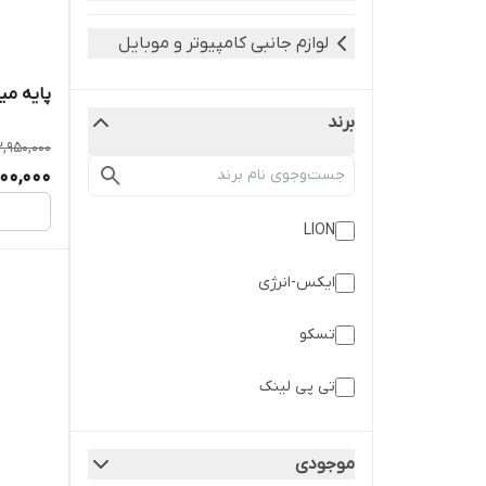
لوازم جانبی کامپیوتر و موبایل
پایه میک
برند
,950,000
00,000
LION
ایکس-انرژی
تسکو
تی پی لینک
سامسونگ
موجودی