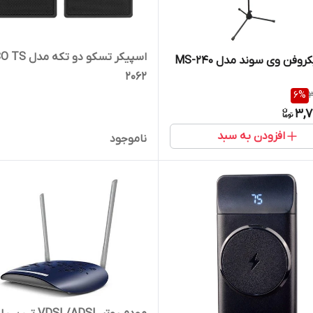
اسپیکر تسکو دو تک
روفن وی سوند مدل MS-240
2062
6
%
3
3,7
افزودن به سبد
ناموجود