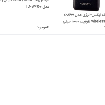
مودم روتر VDSL/ADSL 
مدل TD-W9960
پاور بانک ایکس-انرژی مدل x-86w
wireless 22.5w ظرفیت 10000 میلی
ناموجود