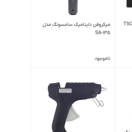
ه مدل TSCO TS
میکروفن داینامیک سامسونگ مدل
SA-135
ناموجود