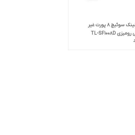
تی پی لینک سوئیچ 8 پورت غیر
یزی TL-SF1008D