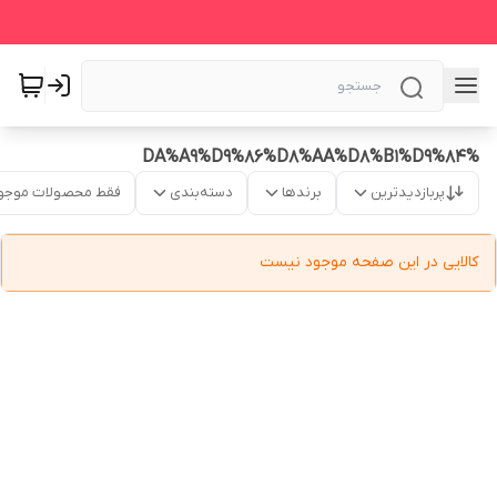
%DA%A9%D9%86%D8%AA%D8%B1%D9%84
پربازدیدترین
برندها
دسته‌بندی
فقط محصولات موجو
کالایی در این صفحه موجود نیست