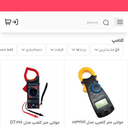
کلامپ
جدیدترین
برندها
قیمت
دسته‌بندی
فقط محص
مولتی متر کلمپی مدل vc3266l
مولتی متر کلمپ مدل DT-266