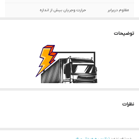
مقاوم دربرابر
حرارت وجریان بیش از اندازه
ولتاژ ورودی
24ولت
توضیحات
مناسب برای
خودروهای سنگین
شدت جریان
10آمپر
جنس بدنه
فلز با ماندگاری بالا
نظرات
این دستگاه برق 24 ولت خودروهای سنگین را تبدیل به برق 12 ولت
دسته‌بندی
:
ترانس و مبدل برق